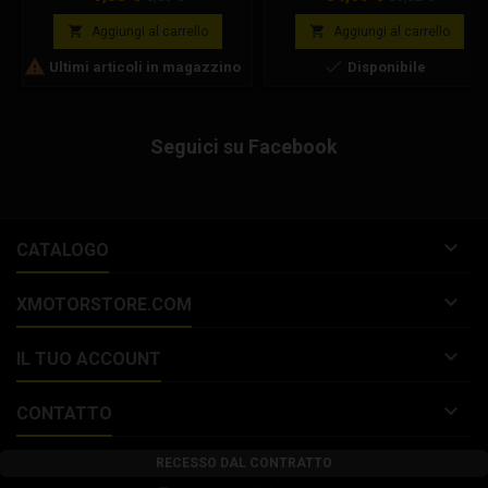
Formula: FM40024-10
base
base


Aggiungi al carrello
Aggiungi al carrello


Ultimi articoli in magazzino
Disponibile
Seguici su Facebook

CATALOGO

XMOTORSTORE.COM

IL TUO ACCOUNT

CONTATTO
RECESSO DAL CONTRATTO