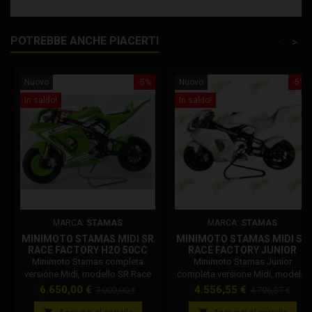
POTREBBE ANCHE PIACERTI
<
>
Nuovo
-5%
Nuovo
-5%
In saldo!
In saldo!
MARCA:
STAMAS
MARCA:
STAMAS
MINIMOTO STAMAS MIDI SR
MINIMOTO STAMAS MIDI SR
RACE FACTORY H2O 50CC
RACE FACTORY JUNIOR
IAME
POLINI
Minimoto Stamas completa
Minimoto Stamas Junior
versione Midi, modello SR Race
completa versione Midi, modello
Factory team con motore 50CC
SR Race Factory team con
Prezzo
Prezzo
Prezzo
Prezzo
6.650,00 €
4.556,55 €
7.000,00 €
4.796,37 €
Cs Iame raffreddato a liquido.
motore 40CC Polini raffreddato
base
base
Motore: Cs Racing 50 cc pronto
ad aria. Motore: Polini 40 cc