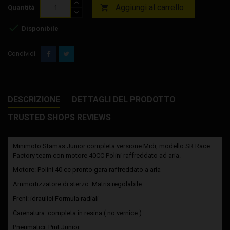
Aggiungi al carrello

Quantità

Disponibile
Condividi
DESCRIZIONE
DETTAGLI DEL PRODOTTO
TRUSTED SHOPS REVIEWS
Minimoto Stamas Junior completa versione Midi, modello SR Race
Factory team con motore 40CC Polini raffreddato ad aria.
Motore: Polini 40 cc pronto gara raffreddato a aria
Ammortizzatore di sterzo: Matris regolabile
Freni: idraulici Formula radiali
Carenatura: completa in resina ( no vernice )
Pneumatici: Pmt Junior