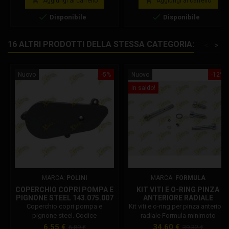


Aggiungi al carrello
Aggiungi al carrello
gara raffreddato a liquido
pronto gara raffreddato a aria


Disponibile
Disponibile
Radiatore: maggiorato Pompa
Ammortizzatore di sterzo: Matris
acqua: maggiorata diametro 35
regolabile Freni: idraulici Formula
Ammortizzatore di sterzo: Matris
radiali Carenatura: completa in
16 ALTRI PRODOTTI DELLA STESSA CATEGORIA:
<
>
regolabile Freni: idraulici Formula
resina ( no vernice ) Pneumatici:
radiali Carenatura: completa in
Pmt Junior
resina ( no vernice )...
Nuovo
-5%
Nuovo
-12%
In saldo!
MARCA:
POLINI
MARCA:
FORMULA
COPERCHIO COPRI POMPA E
KIT VITI E O-RING PINZA
PIGNONE STEEL 143.075.007
ANTERIORE RADIALE
FORMULA
Coperchio copri pompa e
Kit viti e o-ring per pinza anteriore
pignone steel. Codice
radiale Formula minimoto
Polini: 143.075.007
minicross. Codice
Prezzo
Prezzo
Prezzo
Prezzo
6,55 €
34,60 €
6,89 €
39,32 €