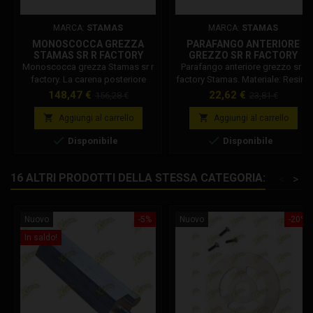
MARCA:
STAMAS
MARCA:
STAMAS
MONOSCOCCA GREZZA
PARAFANGO ANTERIORE
STAMAS SR R FACTORY
GREZZO SR R FACTORY
STAMAS
Monoscocca grezza Stamas sr r
Parafango anteriore grezzo sr r
factory. La carena posteriore
factory Stamas. Materiale: Resina
Stamas è composta in
Peso: 126g
Prezzo
Prezzo
Prezzo
Prezzo
148,47 €
22,62 €
156,28 €
23,81 €
vetroresina non comprende il
base
base
serbatoio interno.


Aggiungi al carrello
Aggiungi al carrello


Disponibile
Disponibile
16 ALTRI PRODOTTI DELLA STESSA CATEGORIA:
<
>
Nuovo
-5%
Nuovo
-20%
In saldo!