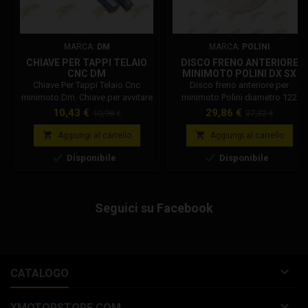
MARCA:
DM
MARCA:
POLINI
CHIAVE PER TAPPI TELAIO
DISCO FRENO ANTERIORE
CNC DM
MINIMOTO POLINI DX SX
D.122 143.750.007
Chiave Per Tappi Telaio Cnc
Disco freno anteriore per
minimoto Dm. Chiave per avvitare
minimoto Polini diametro 122
e svitare i tappi telaio in alluminio
mm, si può montare a destra e a
Prezzo
Prezzo
Prezzo
Prezzo
10,43 €
29,86 €
10,98 €
37,32 €
della minimoto DM. La chiave è
sinistra. Consigliamo l' utilizzo di
base
base
ricavata dal pieno, in metallo,
pastiglie originali Polini. Codice


Aggiungi al carrello
Aggiungi al carrello
garantendo misure precise e
: 143.750.007


Disponibile
Disponibile
resistenza all'utilizzo.
Seguici su Facebook

CATALOGO

XMOTORSTORE.COM