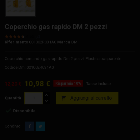
Coperchio gas rapido DM 2 pezzi
Riferimento
001002R031A0
Marca
DM
Coperchio comando gas rapido Dm 2 pezzi. Plastica trasparente.
Codice Dm: 001002R031A0
10,98 €
12,20 €
Risparmia 10%
Tasse incluse
Aggiungi al carrello

Quantità

Disponibile
Condividi