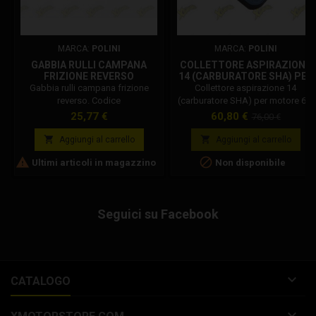
MARCA:
POLINI
MARCA:
POLINI
GABBIA RULLI CAMPANA
COLLETTORE ASPIRAZIONE
FRIZIONE REVERSO
14 (CARBURATORE SHA) PER
143.195.003
MOTORE 6,2 HP 143.270.008
Gabbia rulli campana frizione
Collettore aspirazione 14
reverso. Codice
(carburatore SHA) per motore 6,2
Polini: 143.195.003 Diametro
hp 143.270.008. Collettore
Prezzo
Prezzo
Prezzo
25,77 €
60,80 €
76,00 €
esterno 17mm - interno 14mm
aspirazione Polini elastico in
base
gomma, diametro attacco


Aggiungi al carrello
Aggiungi al carrello
carburatore 14 mm (carburatore


Ultimi articoli in magazzino
Non disponibile
SHA) per carter motore 6,2 HP.
Per carter motore 6,2 hp.
Diametro attacco carburatore
D.19 mm. Per carburatori SHA.
Seguici su Facebook
Elastico in Gomma.

CATALOGO
