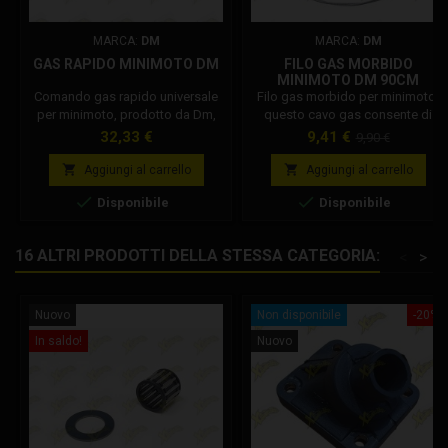
MARCA:
DM
MARCA:
DM
GAS RAPIDO MINIMOTO DM
FILO GAS MORBIDO
MINIMOTO DM 90CM
Comando gas rapido universale
Filo gas morbido per minimoto,
per minimoto, prodotto da Dm,
questo cavo gas consente di
compatibile con: Stamas, Dm,
ridurre la forza che occorre per
Prezzo
Prezzo
Prezzo
32,33 €
9,41 €
9,90 €
Blata, Grc, Polini ed altre.
ruotare il comando gas,
base
Compatibile con semimanubri
consentendo di accelerare in


Aggiungi al carrello
Aggiungi al carrello
21/22 mm. Lunghezza manopola
maniera più fluida e veloce. Il


Disponibile
Disponibile
115 mm. Lunghezza totale
cavo gas è lungo 90 cm, con un
comando gas 145 mm. Codice:
diametro di 1 mm. Codice
001002R03100.
Dm: 001002R04700
16 ALTRI PRODOTTI DELLA STESSA CATEGORIA:
<
>
Nuovo
Non disponibile
-20%
In saldo!
Nuovo