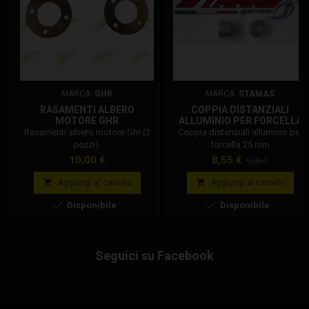
MARCA:
GHR
MARCA:
STAMAS
RASAMENTI ALBERO
COPPIA DISTANZIALI
MOTORE GHR
ALLUMINIO PER FORCELLA
25 MM
Rasamenti albero motore Ghr (2
Coppia distanziali alluminio per
pezzi).
forcella 25 mm
Prezzo
Prezzo
Prezzo
10,00 €
8,55 €
9,00 €
base


Aggiungi al carrello
Aggiungi al carrello


Disponibile
Disponibile
Seguici su Facebook