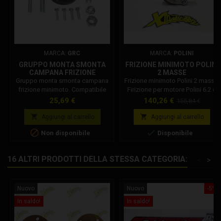
MARCA:
GRC
MARCA:
POLINI
GRUPPO MONTA SMONTA
FRIZIONE MINIMOTO POLINI
CAMPANA FRIZIONE
2 MASSE
MINIMOTO
Gruppo monta smonta campana
Frizione minimoto Polini 2 masse.
frizione minimoto. Compatibile
Firizione per motore Polini 6.2 e
con tutti i motori minimoto
4.2 hp. La frizione è stata
Prezzo
Prezzo
Prezzo
25,69 €
140,26 €
155,84 €
italiani.
progettata con l’obbiettivo di
base
ottenere un prodotto sicuro,


Aggiungi al carrello
Aggiungi al carrello
funzionale e soprattutto con la


Non disponibile
Disponibile
possibilità di consentire le più
svariate regolazioni permettendo
così di adeguarla alle più diverse
16 ALTRI PRODOTTI DELLA STESSA CATEGORIA:
<
>
esigenze d’impiego. Codice
Polini: 143.160.009
Nuovo
Nuovo
-5%
In saldo!
In saldo!