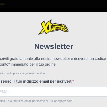
com

FAQ
NEWS
LAVORA CON NOI
d
Coppi
!
Prezzo scontato
con l
onibile
Riferime
Coppia fr
32,94 €