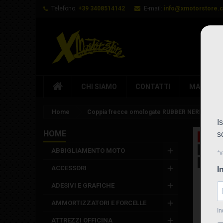
Telefono:
+39 3408514142
E-mail:
info@xmotorstore.
CHI SIAMO
CONTATTI
MARCHI
Home
Coppia frecce omologate RUBBER NERE con le
HOME
In saldo
Nuovo
ABBIGLIAMENTO MOTO
Non disp
ACCESSORI
ADESIVI E GRAFICHE
AMMORTIZZATORI E FORCELLE
ATTREZZI OFFICINA