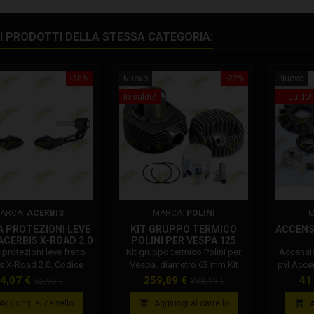
RI PRODOTTI DELLA STESSA CATEGORIA:
-30%
Nuovo
-22%
Nuovo
In saldo!
In saldo!
ARCA:
ACERBIS
MARCA:
POLINI
M
 PROTEZIONI LEVE
KIT GRUPPO TERMICO
ACCENS
ACERBIS X-ROAD 2.0
POLINI PER VESPA 125
0022860.090
DIAMETRO 63 MM 140.0080
protezioni leve freno
Kit gruppo termico Polini per
Accensi
s X-Road 2.0. Codice
Vespa, diametro 63 mm Kit
pvl Acce
bis: 0022860.090 Le
gruppo termico Polini per:
digitale
rezzo
Prezzo
Prezzo
Prezzo
Pr
4,07 €
259,89 €
41
62,95 €
333,19 €
ezioni X-ROAD sono
Vespa, Vespa 150 2T PX, Vespa
Accensio
base
base
 protezioni ideali per
150 2T Sprint veloce, Vespa 125
Vespa 12


Aggiungi al carrello
Aggiungi al carrello
A