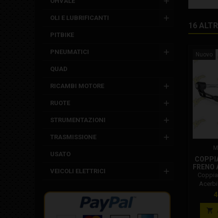
OHVALE
OLI E LUBRIFICANTI
16 ALT
PITBIKE
PNEUMATICI
Nuovo
QUAD
RICAMBI MOTORE
RUOTE
STRUMENTAZIONI
TRASMISSIONE
M
USATO
COPPIA
FRENO 
VEICOLI ELETTRICI
Coppia 
Acerbi
Acer
P
4
prot
piccole
