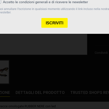
Quantità

Non d
Condividi
ZIONE
DETTAGLI DEL PRODOTTO
TRUSTED SHOPS RE
frecce omologate RUBBER NERE con led