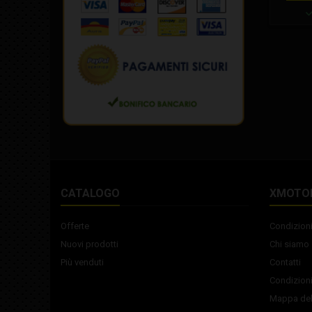
protegge
da 
accident
un'altra
Lungh
adattars
Desi
gara
CATALOGO
XMOTO
Offerte
Condizioni
Nuovi prodotti
Chi siamo
Più venduti
Contatti
Condizioni
Mappa del