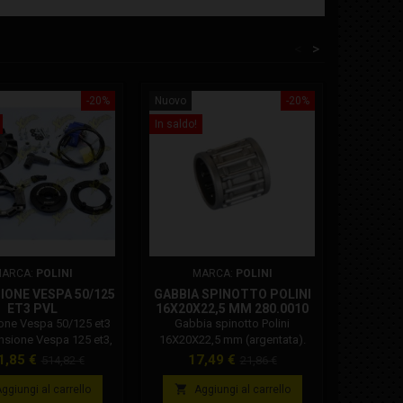
<
>
-20%
Nuovo
-20%
Nuovo
In saldo!
In saldo!
ARCA:
POLINI
MARCA:
POLINI
M
IONE VESPA 50/125
GABBIA SPINOTTO POLINI
ET3 PVL
16X20X22,5 MM 280.0010
AMMORT
AV10 
one Vespa 50/125 et3
Gabbia spinotto Polini
Coppi
nsione Vespa 125 et3,
16X20X22,5 mm (argentata).
post
 cono diametro 20 mm
Codice Polini: 280.0010 Gabbia
compatibi
ezzo
Prezzo
Prezzo
Prezzo
Pr
1,85 €
17,49 €
35
514,82 €
21,86 €
ne Vespa per: Vespa,
spinotto Polini per: Cagiva,
Peuge
base
base
5 2t pk, Vespa 125 2t
Cagiva Freccia 125 C10, Cagiva
sosti


ggiungi al carrello
Aggiungi al carrello
A