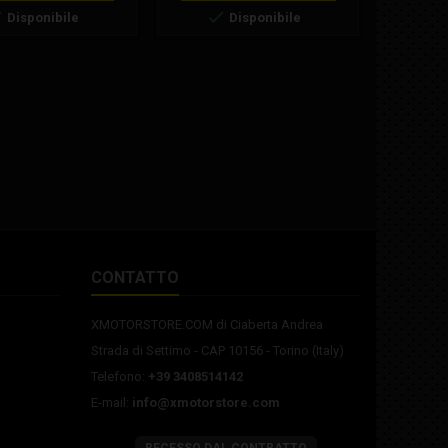
ra, Vespa 125 2t xl,
Freccia 125 C12, Cagiva Freccia



Disponibile
Disponibile
2t special, Vespa 125
125 C9, Gilera, Gilera Rv 125,
 et3, Vespa 125 2t ets,
Gilera RX 125, Polini, Polini
 2t pk, Vespa 50 2t xl
Motore Thor ricambi
 diametro 20 mm
e : questa accensione
 il funzionamento...
CONTATTO
XMOTORSTORE.COM di Ciaberta Andrea
Strada di Settimo - CAP 10156 - Torino (Italy)
Telefono:
+39 3408514142
E-mail:
info@xmotorstore.com