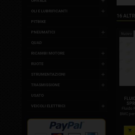
OHVALE
OLI E LUBRIFICANTI
16 ALT
PITBIKE
PNEUMATICI
Nuovo
QUAD
RICAMBI MOTORE
RUOTE
STRUMENTAZIONI
TRASMISSIONE
USATO
FLUI
SPR
VEICOLI ELETTRICI
FILT
Fluido 
BMC per 
WAFLU
utilizz
origina
