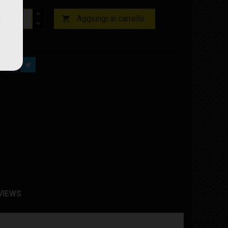
Aggiungi al carrello

nibile
VIEWS