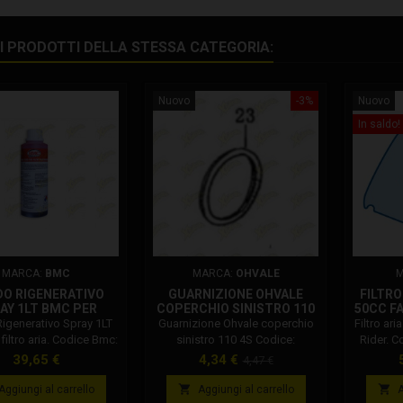
RI PRODOTTI DELLA STESSA CATEGORIA:
Nuovo
-3%
Nuovo
In saldo!
MARCA:
BMC
MARCA:
OHVALE
M
DO RIGENERATIVO
GUARNIZIONE OHVALE
FILTRO
AY 1LT BMC PER
COPERCHIO SINISTRO 110
50CC FA
RO ARIA WAFLU1LT
4S 01.SZ.0123.L
Rigenerativo Spray 1LT
Guarnizione Ohvale coperchio
Filtro ar
filtro aria. Codice Bmc:
sinistro 110 4S Codice:
Rider. C
1LT. Si consiglia di
01.SZ.0123.L
Prezzo
Prezzo
Prezzo
39,65 €
4,34 €
4,47 €
are solo kit di lavaggio
base
li BMC, in quanto altri


Aggiungi al carrello
Aggiungi al carrello
A