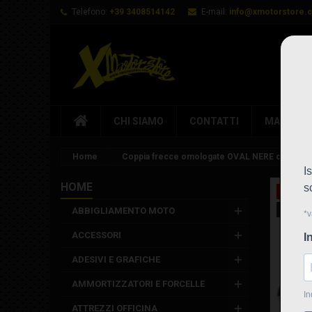
Telefono:
+39 3408514142
E-mail:
info@xmotorstore.
CHI SIAMO
CONTATTI
MARCHI
Home
Coppia frecce omologate OVAL NERE con led
HOME
In saldo
Nuovo
ABBIGLIAMENTO MOTO
ACCESSORI
ADESIVI E GRAFICHE
AMMORTIZZATORI E FORCELLE
ATTREZZI OFFICINA