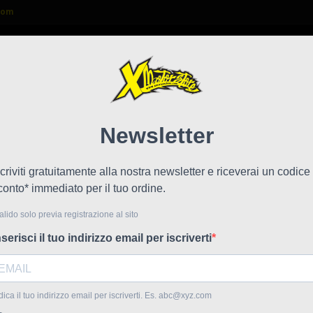
com

FAQ
NEWS
LAVORA CON NOI
Coppi
!
Prezzo scontato
led
Riferime
Coppia fr
37,82 €