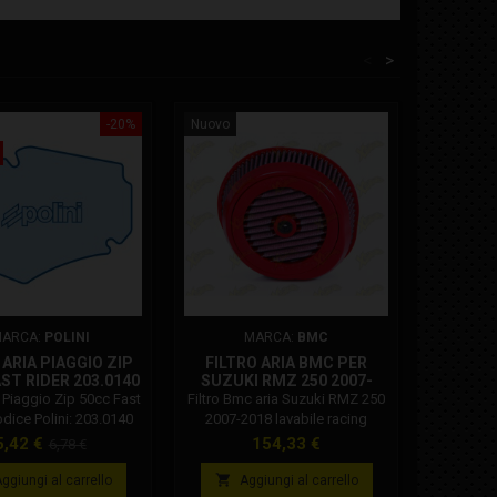
<
>
-20%
Nuovo
Nuovo
ARCA:
POLINI
MARCA:
BMC
MA
 ARIA PIAGGIO ZIP
FILTRO ARIA BMC PER
PIGNO
ST RIDER 203.0140
SUZUKI RMZ 250 2007-
OH
2018 LAVABILE RACING
0
ia Piaggio Zip 50cc Fast
Filtro Bmc aria Suzuki RMZ 250
Pignone p
SPORTIVO FM997/08
odice Polini: 203.0140
2007-2018 lavabile racing
4S Cod
sportivo. Codice Bmc:
Prezzo
Prezzo
Prezzo
Pr
5,42 €
154,33 €
10
6,78 €
FM997/08. I filtri aria BMC sono
base
costituiti da un tessuto


ggiungi al carrello
Aggiungi al carrello
A