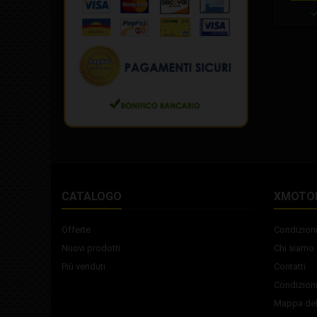
prodotti
efficac
defi
inva
CATALOGO
XMOTO
Offerte
Condizioni
Nuovi prodotti
Chi siamo
Più venduti
Contatti
Condizioni
Mappa del