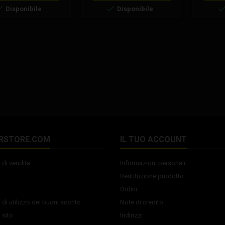
 potrebbero non essere


Disponibile
Disponibile
i o addirittura rovinare
nitivamente il filtro,
lidando la garanzia.
RSTORE.COM
IL TUO ACCOUNT
 di vendita
Informazioni personali
Restituzione prodotto
Ordini
 di utilizzo dei buoni sconto
Note di credito
 sito
Indirizzi