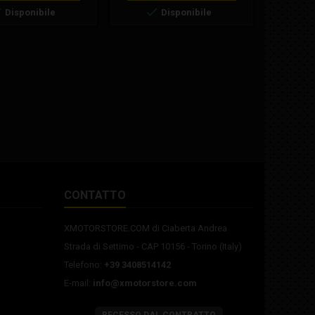
multistrato di cotone imbevuto



Disponibile
Disponibile
d'olio a bassa viscosità,
inserito fra due strutture
reticolate di alluminio. Le reti in
alluminio sono trattate con
resina epossidica in modo da
proteggerle dall'ossidazione
causata dai...
CONTATTO
XMOTORSTORE.COM di Ciaberta Andrea
Strada di Settimo - CAP 10156 - Torino (Italy)
Telefono:
+39 3408514142
E-mail:
info@xmotorstore.com