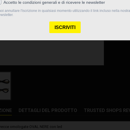
Quantità

Dispo
Condividi
ZIONE
DETTAGLI DEL PRODOTTO
TRUSTED SHOPS RE
frecce omologate OVAL NERE con led