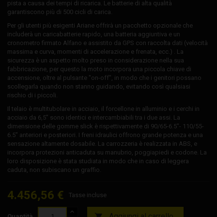
pista a causa dei tempi di ricarica. Le batterie di alta qualità
garantiscono più di 500 cicli di carica.
Per gli utenti più esigenti Ariane offrirà un pacchetto opzionale che
includerà un caricabatterie rapido, una batteria aggiuntiva e un
cronometro firmato Alfano e assistito da GPS con raccolta dati (velocità
massima e curva, momenti di accelerazione e frenata, ecc.) . La
sicurezza è un aspetto molto preso in considerazione nella sua
fabbricazione, per questo la moto incorpora una piccola chiave di
accensione, oltre al pulsante "on-off", in modo che i genitori possano
scollegarla quando non stanno guidando, evitando così qualsiasi
rischio di i piccoli.
Il telaio è multitubolare in acciaio, il forcellone in alluminio e i cerchi in
acciaio da 6,5” sono identici e intercambiabili tra i due assi. La
dimensione delle gomme slick è rispettivamente di 90/65-6.5"- 110/55-
6.5" anteriori e posteriori. I freni idraulici offrono grande potenza e una
sensazione altamente dosabile. La carrozzeria è realizzata in ABS, e
incorpora protezioni anticaduta su manubrio, poggiapiedi e codone. La
loro disposizione è stata studiata in modo che in caso di leggera
caduta, non subiscano un graffio.
4.456,56 €
Tasse incluse
Aggiungi al carrello

Quantità