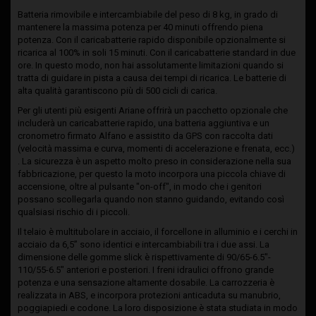
Batteria rimovibile e intercambiabile del peso di 8 kg, in grado di
mantenere la massima potenza per 40 minuti offrendo piena
potenza. Con il caricabatterie rapido disponibile opzionalmente si
ricarica al 100% in soli 15 minuti. Con il caricabatterie standard in due
ore. In questo modo, non hai assolutamente limitazioni quando si
tratta di guidare in pista a causa dei tempi di ricarica. Le batterie di
alta qualità garantiscono più di 500 cicli di carica.
Per gli utenti più esigenti Ariane offrirà un pacchetto opzionale che
includerà un caricabatterie rapido, una batteria aggiuntiva e un
cronometro firmato Alfano e assistito da GPS con raccolta dati
(velocità massima e curva, momenti di accelerazione e frenata, ecc.)
. La sicurezza è un aspetto molto preso in considerazione nella sua
fabbricazione, per questo la moto incorpora una piccola chiave di
accensione, oltre al pulsante "on-off", in modo che i genitori
possano scollegarla quando non stanno guidando, evitando così
qualsiasi rischio di i piccoli.
Il telaio è multitubolare in acciaio, il forcellone in alluminio e i cerchi in
acciaio da 6,5” sono identici e intercambiabili tra i due assi. La
dimensione delle gomme slick è rispettivamente di 90/65-6.5"-
110/55-6.5" anteriori e posteriori. I freni idraulici offrono grande
potenza e una sensazione altamente dosabile. La carrozzeria è
realizzata in ABS, e incorpora protezioni anticaduta su manubrio,
poggiapiedi e codone. La loro disposizione è stata studiata in modo