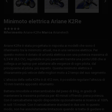


Minimoto elettrica Ariane K2Re
Riferimento
Ariane-K2Re
Marca
Arianetech
Ariane K2Re è stata progettata in risposta ai modelli che sono il
riferimento tra le minimoto attuali, ma in una versione elettrica. Per
questo motivo è dotato di un'unità elettrica con una potenza massima di
6,5 kW (8,5 CV), regolabile in più parametri tramite una porta USB che si
collega a un laptop per adattarsi alle esigenze di ogni pilota, dal
principiante al pilota. più esperto. Questa minimoto elettrica è
chiaramente più veloce delle migliori moto a 2 tempi del suo segmento.
L'altezza della sella K2Re è di 412 mm, è possibile regolare l'altezza di
10 mm tramite apposito strumento.
Batteria rimovibile e intercambiabile del peso di 8 kg, in grado di
mantenere la massima potenza per 40 minuti offrendo piena potenza.
Con il caricabatterie rapido disponibile opzionalmente si ricarica al 100%
in soli 15 minuti. Con il caricabatterie standard in due ore. In questo
modo, non hai assolutamente limitazioni quando si tratta di guidare in