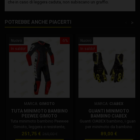
che in caso di leggera caduta, non subiscano un graffio.
POTREBBE ANCHE PIACERTI
<
>
Nuovo
-5%
Nuovo
In saldo!
In saldo!
MARCA:
GIMOTO
MARCA:
CIABEX
TUTA MINIMOTO BAMBINO
GUANTI MINIMOTO
PEEWEE GIMOTO
BAMBINO CIABEX
Tuta minimoto bambino Peewee
Guanti CIABEX bambino, i guanti
Gimoto, leggera e resistente,
per minimoto da bambino
adatta per minimoto, minimotard,
utilizzabili per minigp, minimoto e
Prezzo
Prezzo
Prezzo
251,75 €
89,00 €
265,00 €
pitbike. Questo capo è realizzato
Ohvale. Prodotti per uso pista,