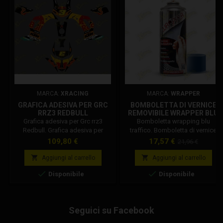
MARCA:
XRACING
MARCA:
WRAPPER
GRAFICA ADESIVA PER GRC
BOMBOLETTA DI VERNICE
RRZ3 REDBULL
REMOVIBILE WRAPPER BLU
TRAFFICO 400 ML
Grafica adesiva per Grc rrz3
Bomboletta wrapping blu
Redbull. Grafica adesiva per
traffico. Bomboletta di vernice
minimoto Grc modello Rrz3,
removibile Wrapper blu traffico
Prezzo
Prezzo
Prezzo
109,80 €
17,57 €
21,96 €
semplicissima da applicare in
ml 400. Wrapping in bomboletta,
base
quanto già adesiva in ogni suo
perfetto per cerchi e tuning.


Aggiungi al carrello
Aggiungi al carrello
punto, protegge la vernice da
Come funziona la vernice


Disponibile
Disponibile
graffi superficiali e usura.
wrapping? Si applica come una
Possibilità di modifiche su
normale vernice, una volta
richiesta del numero pilota . Il
asciutta diventerà come una
tempo di attesa può variare a
pellicola wrapping, con
Seguici su Facebook
seconda della modifica richiesta.
possibilità di rimuoverla in
qualsiasi momento. CODICE: