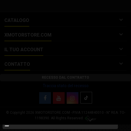
267209908 EAN:...

CATALOGO

XMOTORSTORE.COM

IL TUO ACCOUNT

CONTATTO
RECESSO DAL CONTRATTO
Traccia stato del recesso
© Copyright 2026 XMOTORSTORE.COM - P.IVA 11244840010 - N° REA: TO-
Le tue preferenze relative alla privacy
1198390. All Rights Reserved.
Informativa sulla raccolta